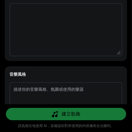
音樂風格
建立歌曲
流行
饒舌
貝斯
吉他
搖滾
鋼琴
請負責任地使用 AI，並確認你對所使用的內容擁有合法權利。
精選
AI音樂
AI翻唱
AI MV
音樂庫